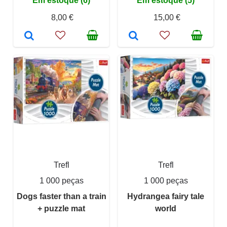
Em estoque (6)
Em estoque (5)
8,00 €
15,00 €
Trefl
Trefl
1 000 peças
1 000 peças
Dogs faster than a train
Hydrangea fairy tale
+ puzzle mat
world