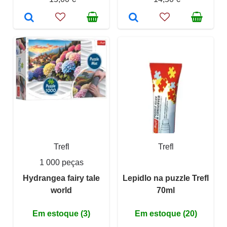
Trefl
Trefl
1 000 peças
Hydrangea fairy tale
Lepidlo na puzzle Trefl
world
70ml
Em estoque (3)
Em estoque (20)