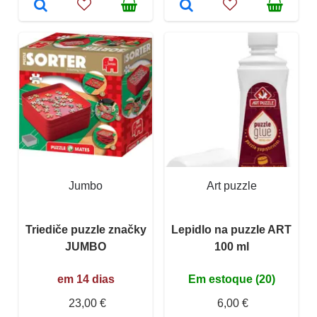
Jumbo
Art puzzle
Triediče puzzle značky
Lepidlo na puzzle ART
JUMBO
100 ml
em 14 dias
Em estoque (20)
23,00 €
6,00 €