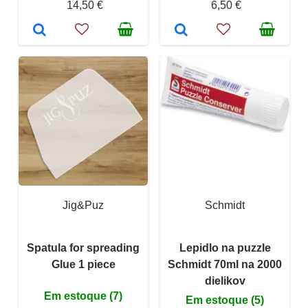
14,50 €
6,50 €
Jig&Puz
Schmidt
Spatula for spreading
Lepidlo na puzzle
Glue 1 piece
Schmidt 70ml na 2000
dielikov
Em estoque (7)
Em estoque (5)