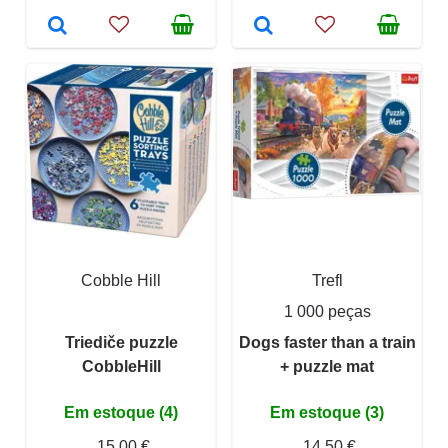
Cobble Hill
Trefl
1 000 peças
Triediče puzzle
Dogs faster than a train
CobbleHill
+ puzzle mat
Em estoque (4)
Em estoque (3)
15,00 €
14,50 €