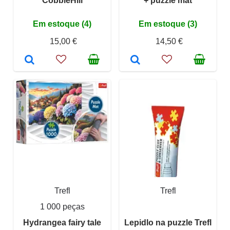
CobbleHill
+ puzzle mat
Em estoque (4)
Em estoque (3)
15,00 €
14,50 €
Trefl
Trefl
1 000 peças
Hydrangea fairy tale
Lepidlo na puzzle Trefl