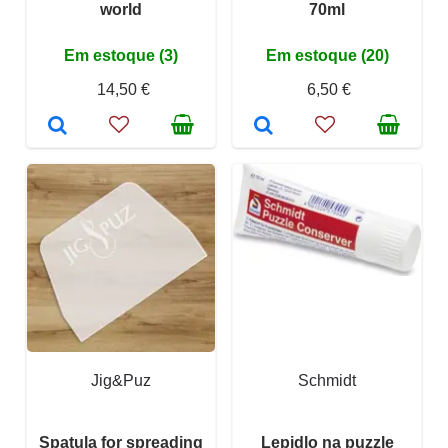
world
70ml
Em estoque (3)
Em estoque (20)
14,50 €
6,50 €
Jig&Puz
Schmidt
Spatula for spreading
Lepidlo na puzzle