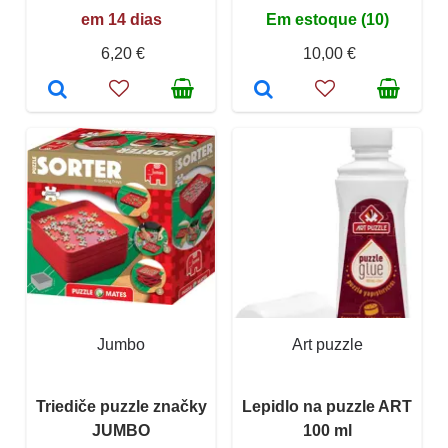
em 14 dias
Em estoque (10)
6,20 €
10,00 €
Jumbo
Art puzzle
Triediče puzzle značky
Lepidlo na puzzle ART
JUMBO
100 ml