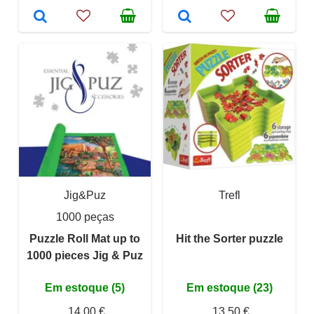
Jig&Puz
Trefl
1000 peças
Puzzle Roll Mat up to
Hit the Sorter puzzle
1000 pieces Jig & Puz
Em estoque (5)
Em estoque (23)
14,00 €
13,50 €