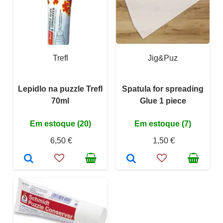
Trefl
Jig&Puz
Lepidlo na puzzle Trefl
Spatula for spreading
70ml
Glue 1 piece
Em estoque (20)
Em estoque (7)
6,50 €
1,50 €