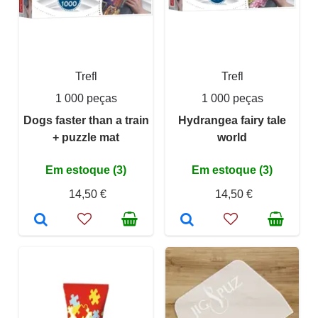
Trefl
Trefl
1 000 peças
1 000 peças
Dogs faster than a train
Hydrangea fairy tale
+ puzzle mat
world
Em estoque (3)
Em estoque (3)
14,50 €
14,50 €