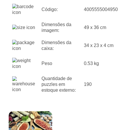
Código:
4005555004950
Dimensões da
49 x 36 cm
imagem:
Dimensões da
34 x 23 x 4 cm
caixa:
Peso
0.53 kg
Quantidade de
puzzles em
190
estoque externo: