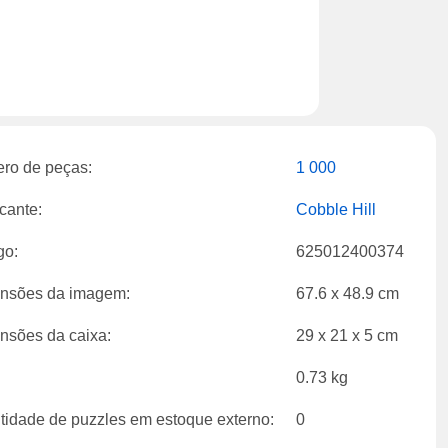
ro de peças:
1 000
cante:
Cobble Hill
go:
625012400374
nsões da imagem:
67.6 x 48.9 cm
nsões da caixa:
29 x 21 x 5 cm
0.73 kg
tidade de puzzles em estoque externo:
0