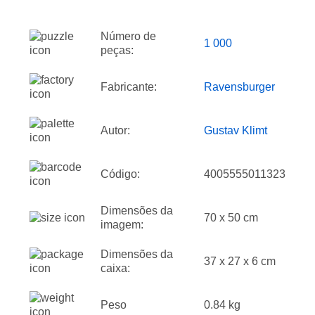
Número de
1 000
peças:
Fabricante:
Ravensburger
Autor:
Gustav Klimt
Código:
4005555011323
Dimensões da
70 x 50 cm
imagem:
Dimensões da
37 x 27 x 6 cm
caixa:
Peso
0.84 kg