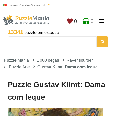
www.Puzzle-Mania.pt
0
0
13341
puzzle em estoque
Puzzle Mania
1 000 peças
Ravensburger
Puzzle Arte
Gustav Klimt: Dama com leque
Puzzle Gustav Klimt: Dama
com leque