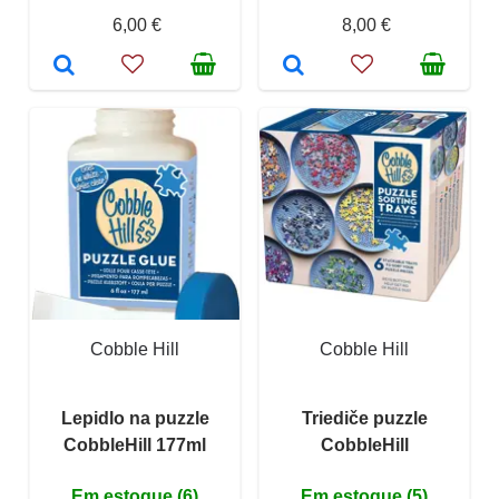
6,00 €
8,00 €
Cobble Hill
Cobble Hill
Lepidlo na puzzle
Triediče puzzle
CobbleHill 177ml
CobbleHill
Em estoque (6)
Em estoque (5)