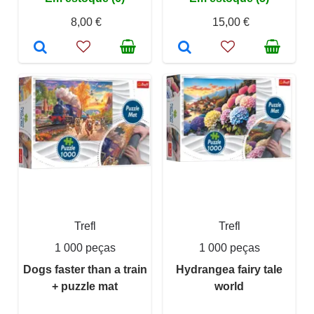
8,00 €
15,00 €
Trefl
Trefl
1 000 peças
1 000 peças
Dogs faster than a train
Hydrangea fairy tale
+ puzzle mat
world