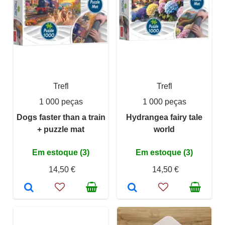
Trefl
Trefl
1 000 peças
1 000 peças
Dogs faster than a train
Hydrangea fairy tale
+ puzzle mat
world
Em estoque (3)
Em estoque (3)
14,50 €
14,50 €