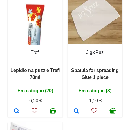
Trefl
Jig&Puz
Lepidlo na puzzle Trefl
Spatula for spreading
70ml
Glue 1 piece
Em estoque (20)
Em estoque (8)
6,50 €
1,50 €