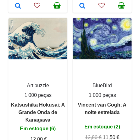
Art puzzle
BlueBird
1 000 peças
1 000 peças
Katsushika Hokusai: A
Vincent van Gogh: A
Grande Onda de
noite estrelada
Kanagawa
Em estoque (2)
Em estoque (6)
12,80 €
11,50 €
12,00 €