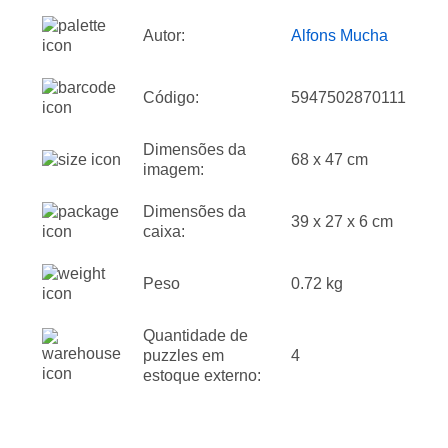
Autor:
Alfons Mucha
Código:
5947502870111
Dimensões da
68 x 47 cm
imagem:
Dimensões da
39 x 27 x 6 cm
caixa:
Peso
0.72 kg
Quantidade de
puzzles em
4
estoque externo: