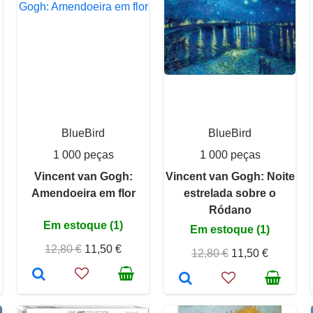
BlueBird
BlueBird
1 000 peças
1 000 peças
Vincent van Gogh:
Vincent van Gogh: Noite
Amendoeira em flor
estrelada sobre o
Ródano
Em estoque (1)
Em estoque (1)
12,80 €
11,50 €
12,80 €
11,50 €