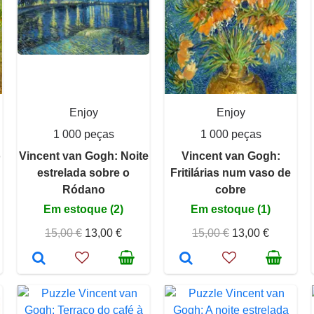
Enjoy
Enjoy
1 000 peças
1 000 peças
o
Vincent van Gogh: Noite
Vincent van Gogh:
estrelada sobre o
Fritilárias num vaso de
Ródano
cobre
Em estoque (2)
Em estoque (1)
15,00 €
13,00 €
15,00 €
13,00 €