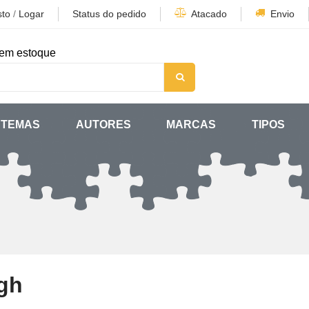
sto
/
Logar
Status do pedido
Atacado
Envio
em estoque
TEMAS
AUTORES
MARCAS
TIPOS
h
gh