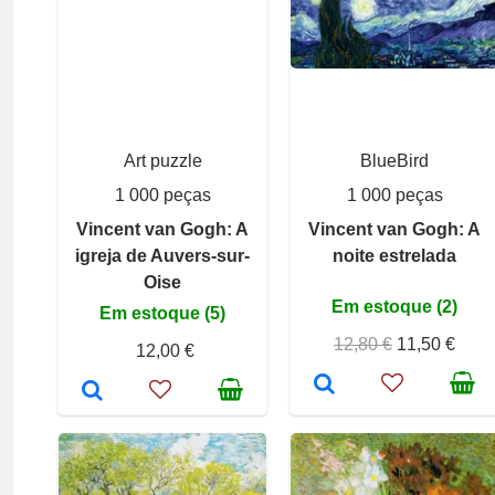
Art puzzle
BlueBird
1 000 peças
1 000 peças
Vincent van Gogh: A
Vincent van Gogh: A
igreja de Auvers-sur-
noite estrelada
Oise
Em estoque (2)
Em estoque (5)
12,80 €
11,50 €
12,00 €