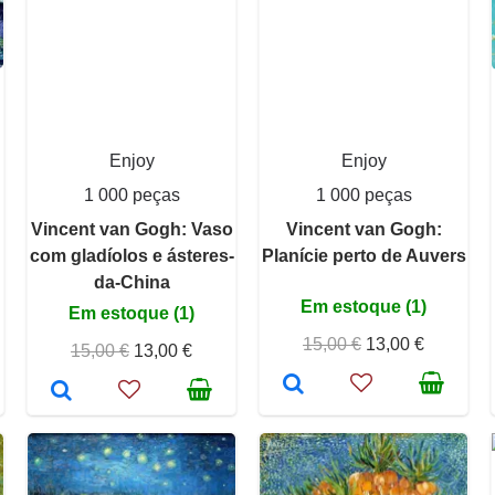
Enjoy
Enjoy
1 000 peças
1 000 peças
Vincent van Gogh: Vaso
Vincent van Gogh:
com gladíolos e ásteres-
Planície perto de Auvers
da-China
Em estoque (1)
Em estoque (1)
15,00 €
13,00 €
15,00 €
13,00 €