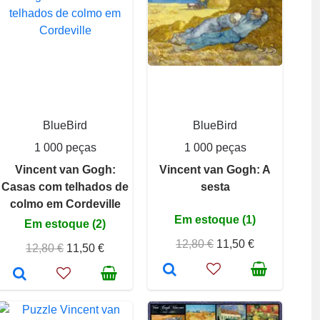
BlueBird
BlueBird
1 000 peças
1 000 peças
Vincent van Gogh:
Vincent van Gogh: A
Casas com telhados de
sesta
colmo em Cordeville
Em estoque (1)
Em estoque (2)
12,80 €
11,50 €
12,80 €
11,50 €