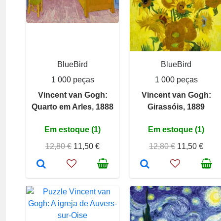
BlueBird
BlueBird
1 000 peças
1 000 peças
Vincent van Gogh:
Vincent van Gogh:
Quarto em Arles, 1888
Girassóis, 1889
Em estoque (1)
Em estoque (1)
12,80 €
11,50 €
12,80 €
11,50 €