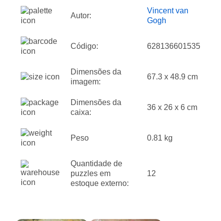
Vincent van
Autor:
Gogh
Código:
628136601535
Dimensões da
67.3 x 48.9 cm
imagem:
Dimensões da
36 x 26 x 6 cm
caixa:
Peso
0.81 kg
Quantidade de
puzzles em
12
estoque externo: