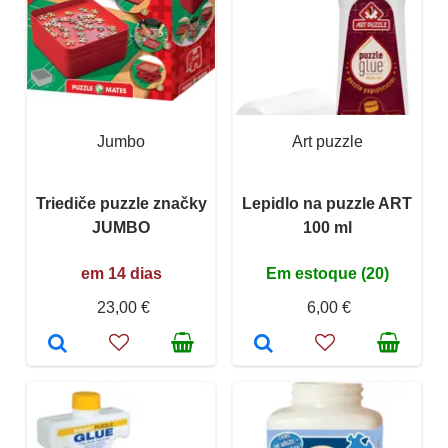
Jumbo
Art puzzle
Triediče puzzle značky
Lepidlo na puzzle ART
JUMBO
100 ml
em 14 dias
Em estoque (20)
23,00 €
6,00 €