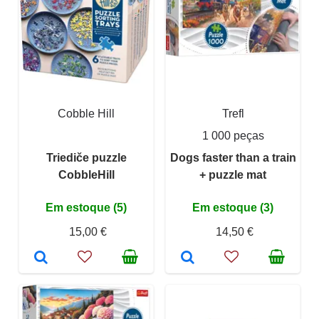
Cobble Hill
Trefl
1 000 peças
Triediče puzzle
Dogs faster than a train
CobbleHill
+ puzzle mat
Em estoque (5)
Em estoque (3)
15,00 €
14,50 €