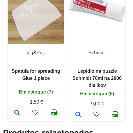
Jig&Puz
Schmidt
Spatula for spreading
Lepidlo na puzzle
Glue 1 piece
Schmidt 70ml na 2000
dielikov
Em estoque (7)
Em estoque (5)
1,50 €
9,00 €
Produtos relacionados