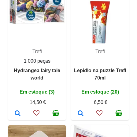
Trefl
Trefl
1 000 peças
Hydrangea fairy tale
Lepidlo na puzzle Trefl
world
70ml
Em estoque (3)
Em estoque (20)
14,50 €
6,50 €