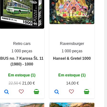
Retro cars
Ravensburger
1 000 peças
1 000 peças
BUS no. 7 Karosa ŠL 11
Hansel & Gretel 1000
(1980) - 1000
Em estoque (1)
Em estoque (1)
22,50 €
21,00 €
14,00 €