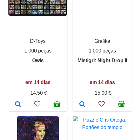
D-Toys
Grafika
1 000 peças
1 000 peças
Owls
Mistigri: Night Drop II
em 14 dias
em 14 dias
14,50 €
15,00 €